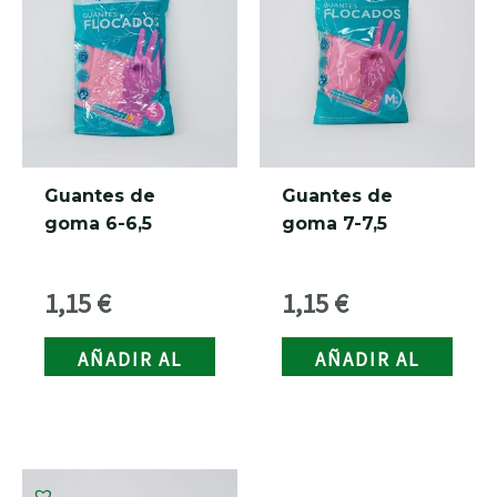
RNAR
Guantes de
Guantes de
goma 6-6,5
goma 7-7,5
1,15
€
1,15
€
AÑADIR AL
AÑADIR AL
CARRITO
CARRITO
RNAR