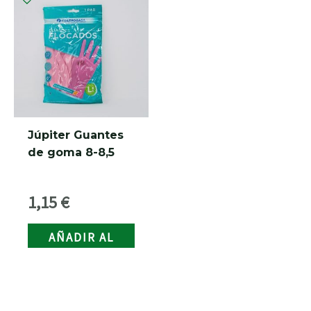
RNAR
RNAR
RNAR
Júpiter Guantes
de goma 8-8,5
RNAR
1,15
€
AÑADIR AL
CARRITO