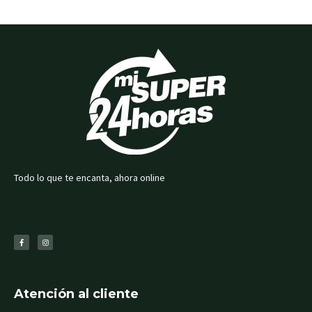
Todo lo que te encanta, ahora online
F
I
a
n
c
s
e
t
b
a
o
g
o
r
k
a
-
m
f
Atención al cliente