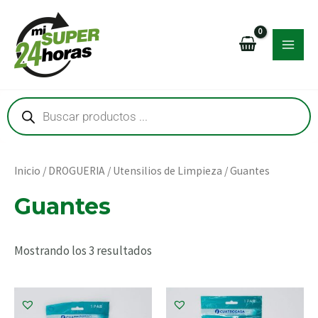
Ir
MAI
al
MEN
contenido
Búsqueda
de
productos
RNAR
RNAR
Inicio
/
DROGUERIA
/
Utensilios de Limpieza
/ Guantes
Guantes
RNAR
Mostrando los 3 resultados
RNAR