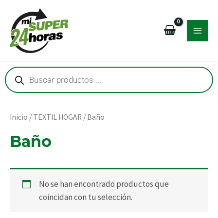
Ir
MAI
al
MEN
contenido
Búsqueda
de
productos
RNAR
RNAR
Inicio
/
TEXTIL HOGAR
/ Baño
Baño
RNAR
RNAR
No se han encontrado productos que
coincidan con tu selección.