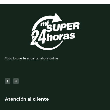
RNAR
RNAR
RNAR
Todo lo que te encanta, ahora online
RNAR
F
I
a
n
c
s
e
t
b
a
o
g
o
r
k
a
-
m
f
Atención al cliente