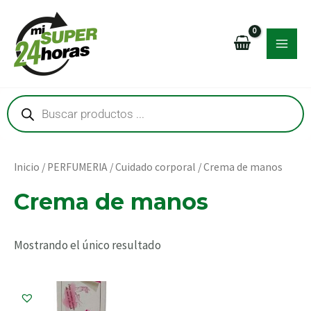
Ir
MAI
al
MEN
contenido
Búsqueda
de
productos
RNAR
RNAR
Inicio
/
PERFUMERIA
/
Cuidado corporal
/ Crema de manos
Crema de manos
RNAR
Mostrando el único resultado
RNAR