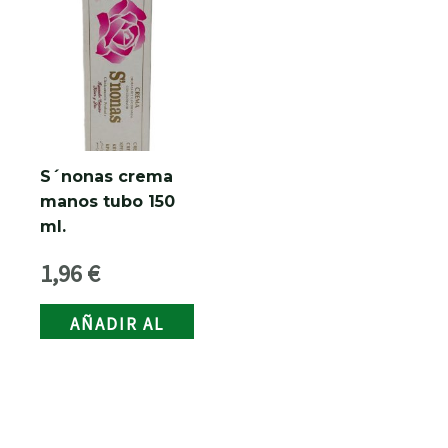
RNAR
S´nonas crema
manos tubo 150
ml.
1,96
€
AÑADIR AL
CARRITO
RNAR