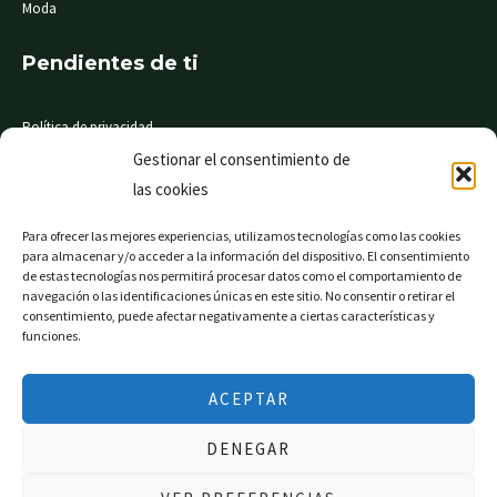
Moda
Pendientes de ti
Política de privacidad
Gestionar el consentimiento de
Aviso legal
las cookies
Condiciones de compra
Para ofrecer las mejores experiencias, utilizamos tecnologías como las cookies
para almacenar y/o acceder a la información del dispositivo. El consentimiento
de estas tecnologías nos permitirá procesar datos como el comportamiento de
© Mi Súper 24 horas. Todos los derechos reservados
navegación o las identificaciones únicas en este sitio. No consentir o retirar el
consentimiento, puede afectar negativamente a ciertas características y
funciones.
Página web financiada por el Programa KIT Digital. Plan
ACEPTAR
de Recuperación, Transformación y Resiliencia de
España «Next Generation EU».
DENEGAR
Filtrar