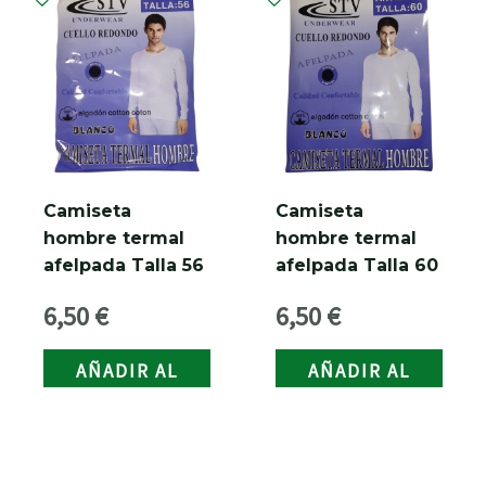
RNAR
RNAR
RNAR
Camiseta
Camiseta
hombre termal
hombre termal
afelpada Talla 56
afelpada Talla 60
RNAR
6,50
€
6,50
€
AÑADIR AL
AÑADIR AL
CARRITO
CARRITO