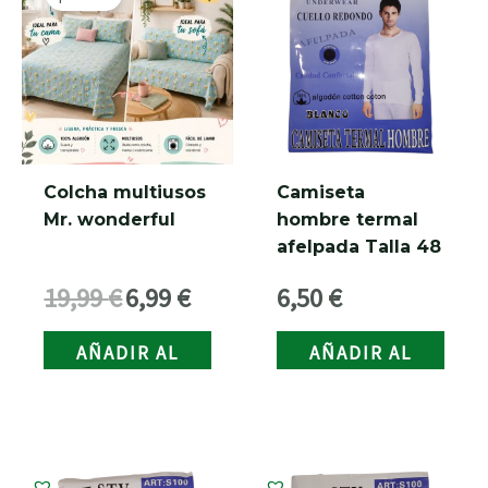
original
actual
era:
es:
RNAR
19,99 €.
6,99 €.
Colcha multiusos
Camiseta
Mr. wonderful
hombre termal
afelpada Talla 48
19,99
€
6,99
€
6,50
€
AÑADIR AL
AÑADIR AL
CARRITO
CARRITO
RNAR