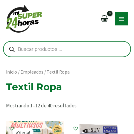
Ir
MAI
al
MEN
contenido
Búsqueda
de
productos
RNAR
RNAR
Inicio
/
Empleados
/ Textil Ropa
Textil Ropa
RNAR
Mostrando 1–12 de 40 resultados
RNAR
El
El
precio
precio
¡Oferta!