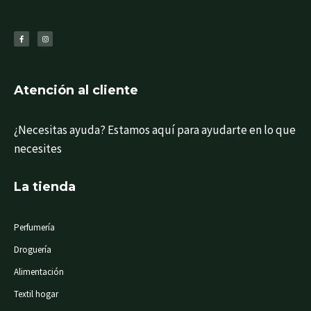
F
I
a
n
c
s
e
t
b
a
o
g
o
r
k
a
-
m
f
Atención al cliente
¿Necesitas ayuda? Estamos aquí para ayudarte en lo que
necesites
La tienda
Perfumería
Droguería
Alimentación
Textil hogar