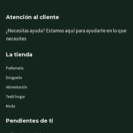
o
g
o
r
k
a
-
m
f
Atención al cliente
¿Necesitas ayuda? Estamos aquí para ayudarte en lo que
necesites
La tienda
Perfumería
Droguería
Alimentación
Textil hogar
Moda
Pendientes de ti