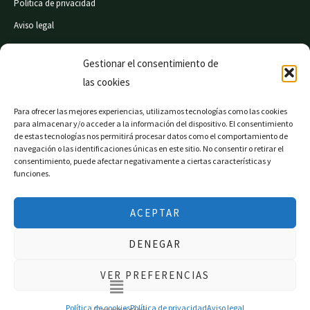
Política de privacidad
Aviso legal
Condiciones de compra
Gestionar el consentimiento de
las cookies
© Mi Súper 24 horas. Todos los derechos reservados
Para ofrecer las mejores experiencias, utilizamos tecnologías como las cookies
para almacenar y/o acceder a la información del dispositivo. El consentimiento
de estas tecnologías nos permitirá procesar datos como el comportamiento de
navegación o las identificaciones únicas en este sitio. No consentir o retirar el
consentimiento, puede afectar negativamente a ciertas características y
Página web financiada por el Programa KIT Digital. Plan
funciones.
de Recuperación, Transformación y Resiliencia de
España «Next Generation EU».
ACEPTAR
DENEGAR
VER PREFERENCIAS
Main
Menu
Inicio
Habituales
Cuenta
Política de cookies
Política de privacidad
Aviso legal