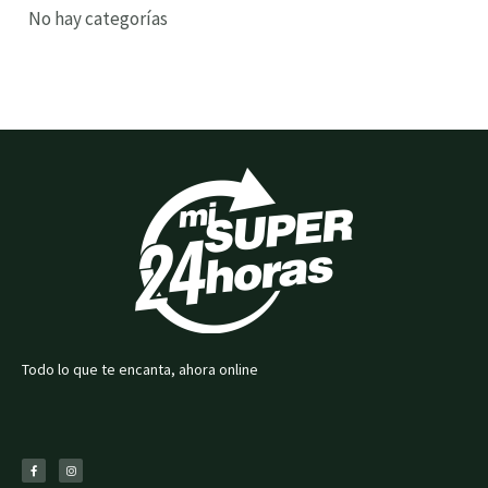
No hay categorías
Todo lo que te encanta, ahora online
F
I
a
n
c
s
e
t
b
a