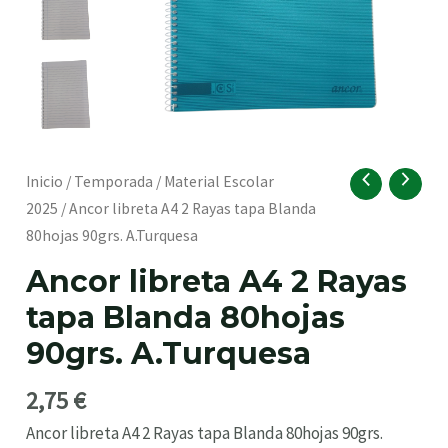
RNAR
Ancor
Inicio
/
Temporada
/
Material Escolar
libreta
2025
/ Ancor libreta A4 2 Rayas tapa Blanda
A4
80hojas 90grs. A.Turquesa
2
Ancor libreta A4 2 Rayas
Rayas
tapa Blanda 80hojas
tapa
Blanda
90grs. A.Turquesa
80hojas
90grs.
2,75
€
RNAR
A.Turquesa
Ancor libreta A4 2 Rayas tapa Blanda 80hojas 90grs.