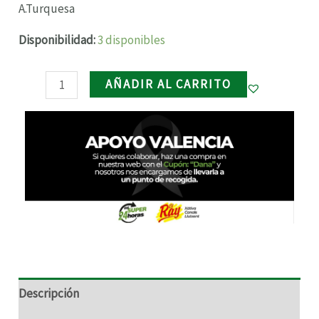
cantidad
A.Turquesa
RNAR
Disponibilidad:
3 disponibles
RNAR
AÑADIR AL CARRITO
RNAR
RNAR
Descripción