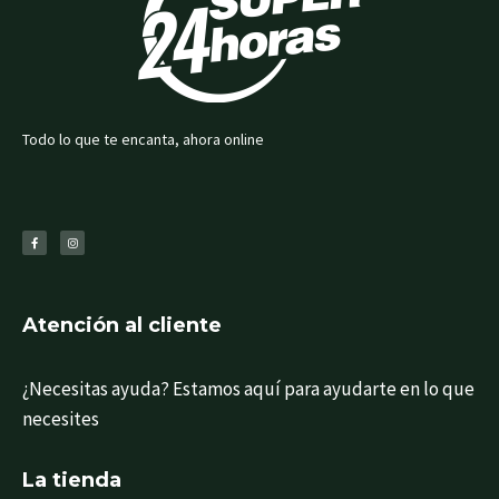
Todo lo que te encanta, ahora online
F
I
a
n
c
s
e
t
b
a
o
g
o
r
k
a
-
m
f
Atención al cliente
¿Necesitas ayuda? Estamos aquí para ayudarte en lo que
necesites
La tienda