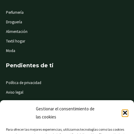
Perfumería
Droguería
Alimentación
Textil hogar
Moda
Pendientes de ti
Política de privacidad
Aviso legal
Condiciones de compra
Gestionar el consentimiento de
las cookies
© Mi Súper 24 horas. Todos los derechos reservados
Para ofrecer las mejores experiencias, utilizamos tecnologías como las cookies