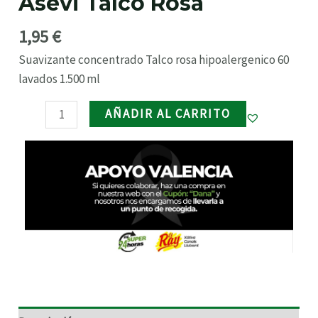
Asevi Talco Rosa
RNAR
1,95
€
Suavizante concentrado Talco rosa hipoalergenico 60
RNAR
lavados 1.500 ml
RNAR
AÑADIR AL CARRITO
RNAR