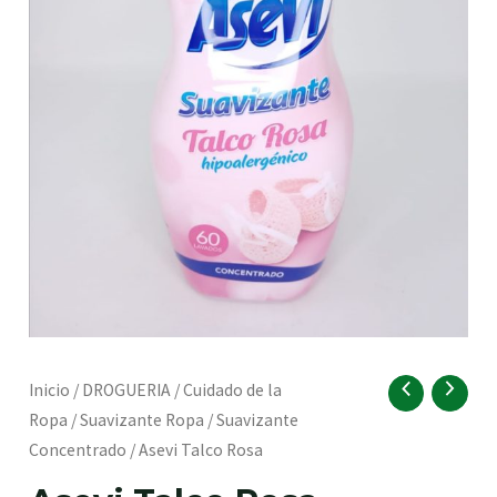
RNAR
Asevi
Inicio
/
DROGUERIA
/
Cuidado de la
Talco
Ropa
/
Suavizante Ropa
/
Suavizante
Rosa
Concentrado
/ Asevi Talco Rosa
RNAR
cantidad