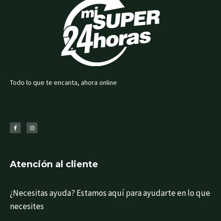
Todo lo que te encanta, ahora online
F
I
a
n
c
s
e
t
b
a
o
g
o
r
k
a
-
m
f
Atención al cliente
¿Necesitas ayuda? Estamos aquí para ayudarte en lo que
necesites