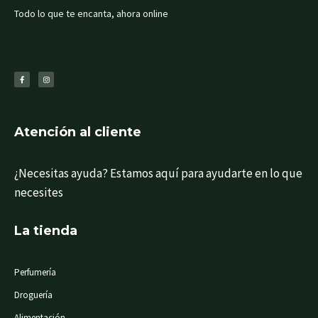
Todo lo que te encanta, ahora online
F
I
a
n
c
s
e
t
b
a
o
g
o
r
k
a
-
m
f
Atención al cliente
¿Necesitas ayuda? Estamos aquí para ayudarte en lo que
necesites
La tienda
Perfumería
Droguería
Alimentación