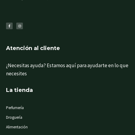
F
I
a
n
c
s
e
t
b
a
o
g
o
r
k
a
-
m
f
Atención al cliente
¿Necesitas ayuda? Estamos aquí para ayudarte en lo que
necesites
La tienda
Perfumería
Droguería
Alimentación