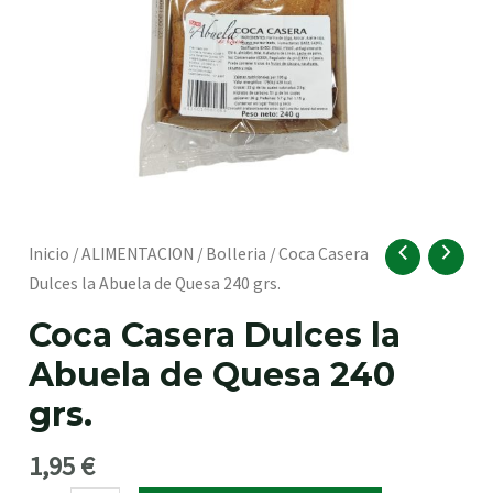
RNAR
Coca
Inicio
/
ALIMENTACION
/
Bolleria
/ Coca Casera
Casera
Dulces la Abuela de Quesa 240 grs.
Dulces
Coca Casera Dulces la
la
Abuela de Quesa 240
Abuela
de
grs.
Quesa
RNAR
240
1,95
€
grs.