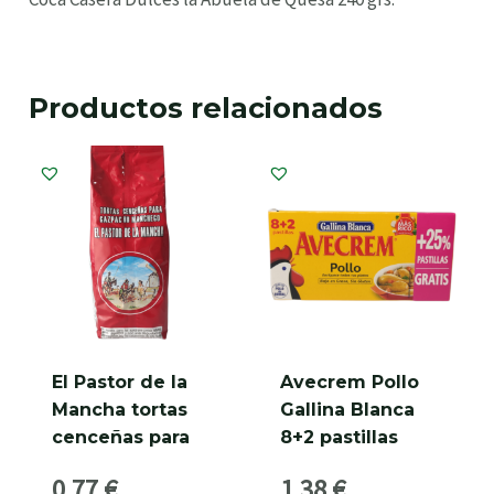
Productos relacionados
El Pastor de la
Avecrem Pollo
Mancha tortas
Gallina Blanca
cenceñas para
8+2 pastillas
gazpacho
0,77
€
1,38
€
Manchego 180