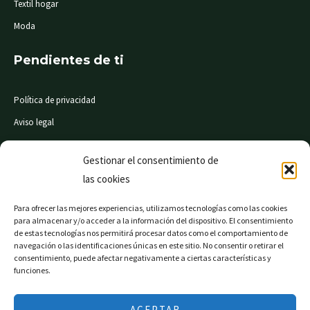
Textil hogar
Moda
Pendientes de ti
Política de privacidad
Aviso legal
Condiciones de compra
Gestionar el consentimiento de
las cookies
© Mi Súper 24 horas. Todos los derechos reservados
Para ofrecer las mejores experiencias, utilizamos tecnologías como las cookies
para almacenar y/o acceder a la información del dispositivo. El consentimiento
de estas tecnologías nos permitirá procesar datos como el comportamiento de
navegación o las identificaciones únicas en este sitio. No consentir o retirar el
consentimiento, puede afectar negativamente a ciertas características y
Página web financiada por el Programa KIT Digital. Plan
funciones.
de Recuperación, Transformación y Resiliencia de
España «Next Generation EU».
ACEPTAR