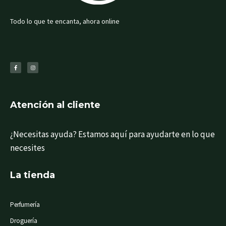
Todo lo que te encanta, ahora online
F
I
a
n
c
s
e
t
b
a
o
g
o
r
k
a
-
m
f
Atención al cliente
¿Necesitas ayuda? Estamos aquí para ayudarte en lo que
necesites
La tienda
Perfumería
Droguería