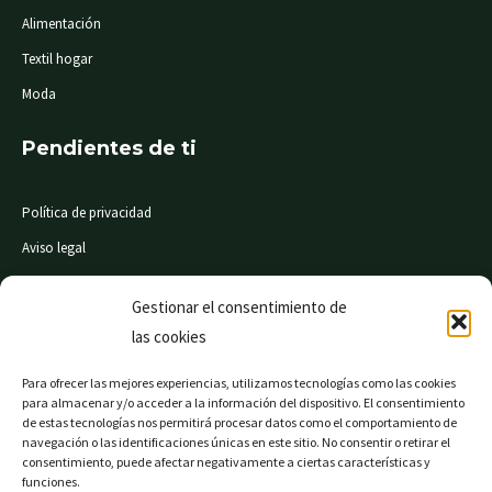
Alimentación
Textil hogar
Moda
Pendientes de ti
Política de privacidad
Aviso legal
Condiciones de compra
Gestionar el consentimiento de
las cookies
© Mi Súper 24 horas. Todos los derechos reservados
Para ofrecer las mejores experiencias, utilizamos tecnologías como las cookies
para almacenar y/o acceder a la información del dispositivo. El consentimiento
de estas tecnologías nos permitirá procesar datos como el comportamiento de
navegación o las identificaciones únicas en este sitio. No consentir o retirar el
consentimiento, puede afectar negativamente a ciertas características y
Página web financiada por el Programa KIT Digital. Plan
funciones.