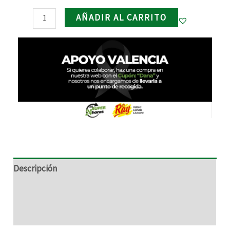
RNAR
AÑADIR AL CARRITO
RNAR
RNAR
RNAR
Descripción
Información adicional
Valoraciones (0)