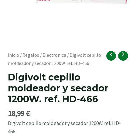
RNAR
Digivolt
Inicio
/
Regalos
/
Electronica
/ Digivolt cepillo
cepillo
moldeador y secador 1200W. ref. HD-466
moldeador
Digivolt cepillo
y
moldeador y secador
secador
1200W.
1200W. ref. HD-466
ref.
HD-
18,99
€
466
Digivolt cepillo moldeador y secador 1200W. ref. HD-
RNAR
cantidad
466