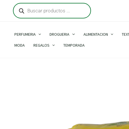
Búsqueda
Ir
de
al
productos
contenido
PERFUMERIA
DROGUERIA
ALIMENTACION
TEX
MODA
REGALOS
TEMPORADA