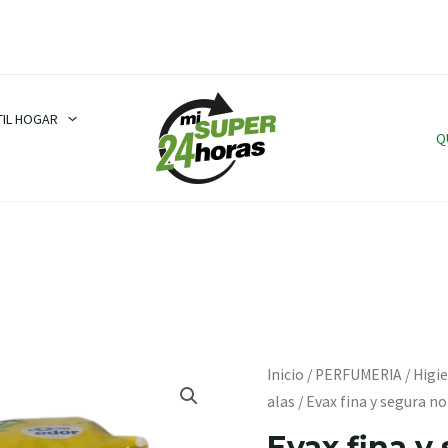
TIL HOGAR
Q
Evax
Inicio
/
PERFUMERIA
/
Higi
fina
alas
/ Evax fina y segura no
y
Evax fina y