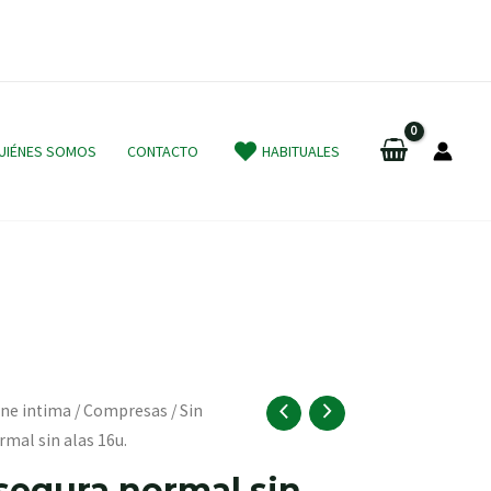
UIÉNES SOMOS
CONTACTO
HABITUALES
ene intima
/
Compresas
/
Sin
rmal sin alas 16u.
 segura normal sin