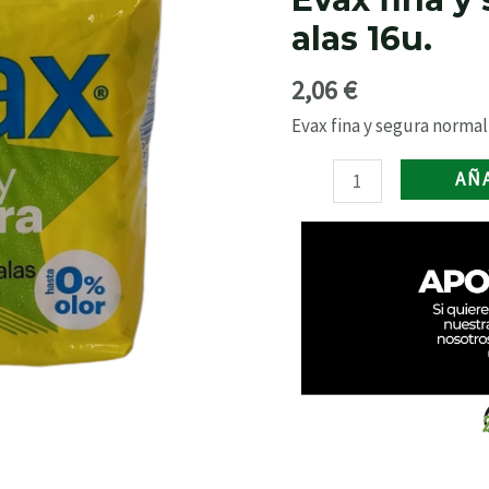
segura
alas 16u.
normal
sin
2,06
€
alas
16u.
Evax fina y segura normal 
cantidad
AÑ