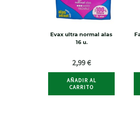
Evax ultra normal alas
F
16 u.
2,99
€
AÑADIR AL
CARRITO