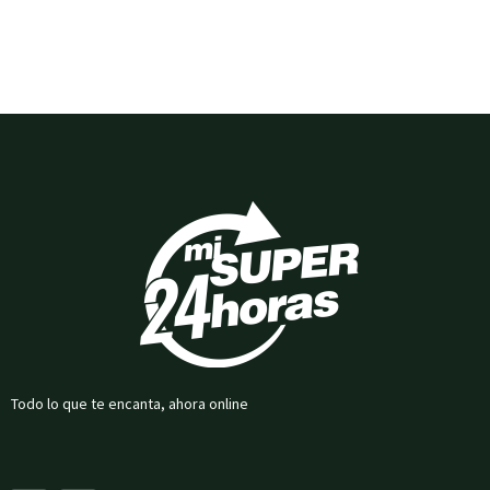
Todo lo que te encanta, ahora online
F
I