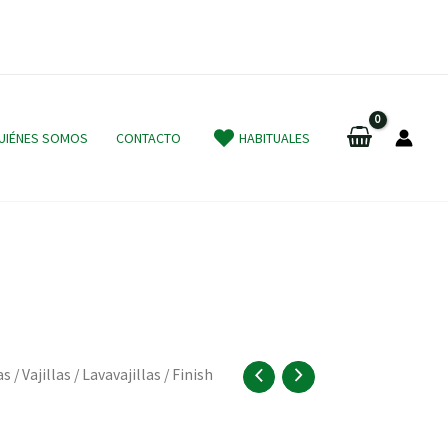
UIÉNES SOMOS
CONTACTO
HABITUALES
as
/
Vajillas
/
Lavavajillas
/ Finish