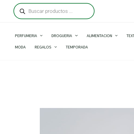
Búsqueda
Ir
de
al
productos
contenido
PERFUMERIA
DROGUERIA
ALIMENTACION
TEX
MODA
REGALOS
TEMPORADA