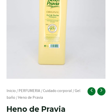
RNAR
Heno
Inicio
/
PERFUMERIA
/
Cuidado corporal
/
Gel
de
baño
/ Heno de Pravia
Pravia
RNAR
Heno de Pravia
cantidad