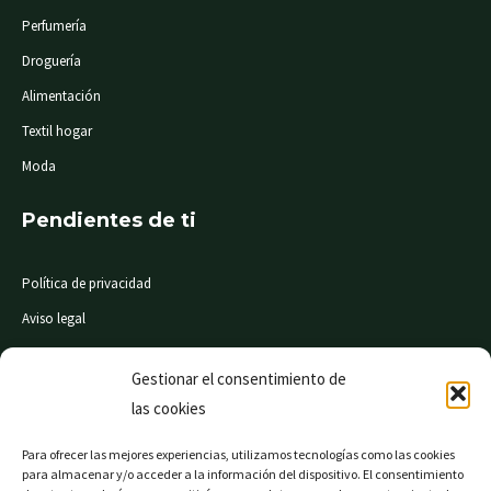
Perfumería
Droguería
Alimentación
Textil hogar
Moda
Pendientes de ti
Política de privacidad
Aviso legal
Condiciones de compra
Gestionar el consentimiento de
las cookies
© Mi Súper 24 horas. Todos los derechos reservados
Para ofrecer las mejores experiencias, utilizamos tecnologías como las cookies
para almacenar y/o acceder a la información del dispositivo. El consentimiento