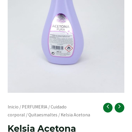
RNAR
Kelsia
Inicio
/
PERFUMERIA
/
Cuidado
Acetona
corporal
/
Quitaesmaltes
/ Kelsia Acetona
cantidad
RNAR
Kelsia Acetona