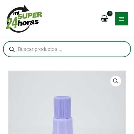
Ir
MAI
al
MEN
contenido
Búsqueda
de
productos
RNAR
RNAR
RNAR
RNAR