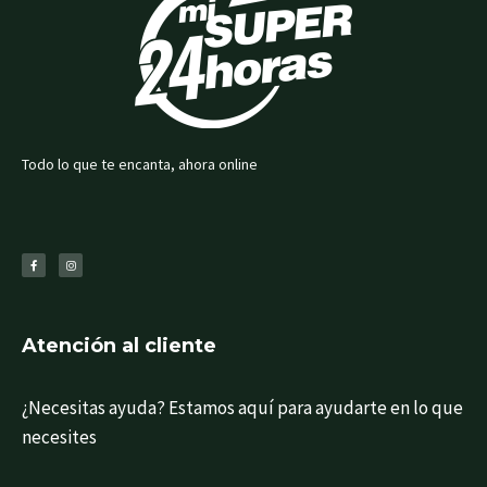
Todo lo que te encanta, ahora online
F
I
a
n
c
s
e
t
b
a
o
g
o
r
k
a
-
m
f
Atención al cliente
¿Necesitas ayuda? Estamos aquí para ayudarte en lo que
necesites