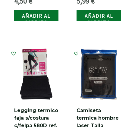
4,50
€
5,99
€
9651
AÑADIR AL
AÑADIR AL
CARRITO
CARRITO
Legging termico
Camiseta
faja s/costura
termica hombre
c/felpa 580D ref.
laser Talla
1209
Grande