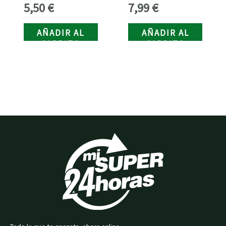
5,50
€
7,99
€
calentamiento
rapidos STV ref.
AÑADIR AL
AÑADIR AL
S908
CARRITO
CARRITO