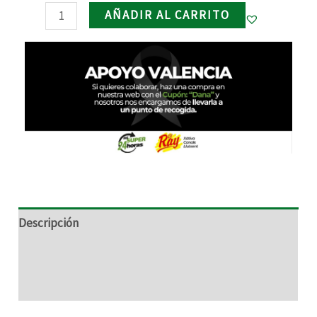
AÑADIR AL CARRITO
RNAR
RNAR
RNAR
RNAR
Descripción
Información adicional
Valoraciones (0)