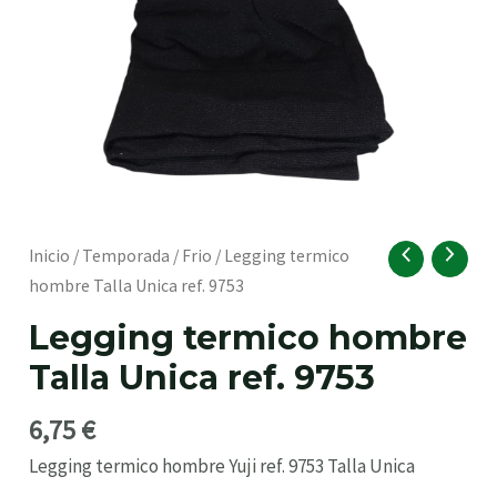
RNAR
Legging
Inicio
/
Temporada
/
Frio
/ Legging termico
termico
hombre Talla Unica ref. 9753
hombre
Legging termico hombre
Talla
Talla Unica ref. 9753
Unica
ref.
6,75
€
9753
RNAR
cantidad
Legging termico hombre Yuji ref. 9753 Talla Unica