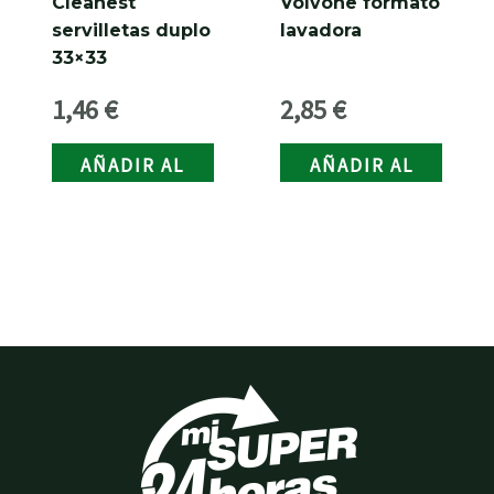
Cleanest
Volvone formato
servilletas duplo
lavadora
33×33
1,46
€
2,85
€
AÑADIR AL
AÑADIR AL
CARRITO
CARRITO