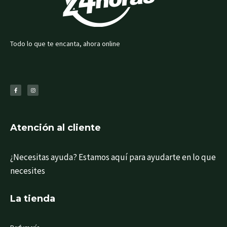
Todo lo que te encanta, ahora online
F
I
a
n
c
s
e
t
b
a
o
g
o
r
k
a
-
m
f
Atención al cliente
¿Necesitas ayuda? Estamos aquí para ayudarte en lo que
necesites
La tienda