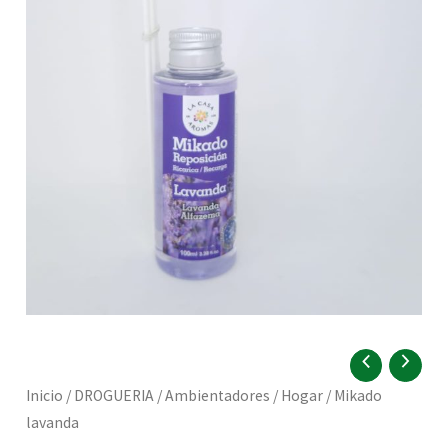
RNAR
Mikado
lavanda
Inicio
/
DROGUERIA
/
Ambientadores
/
Hogar
/ Mikado
cantidad
RNAR
lavanda