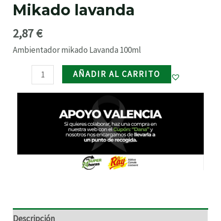
Mikado lavanda
RNAR
2,87
€
RNAR
Ambientador mikado Lavanda 100ml
AÑADIR AL CARRITO
RNAR
RNAR
Descripción