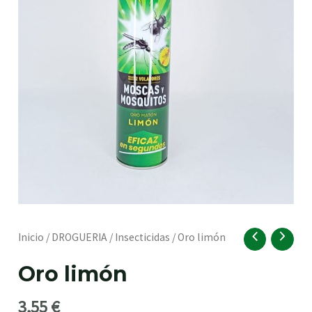
RNAR
Oro
Inicio
/
DROGUERIA
/
Insecticidas
/ Oro limón
limón
Oro limón
cantidad
RNAR
3,55
€