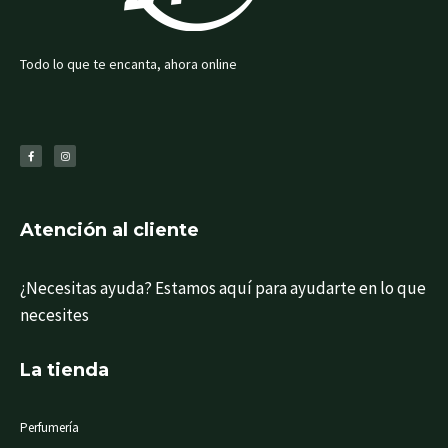
Todo lo que te encanta, ahora online
F
I
a
n
c
s
e
t
b
a
o
g
o
r
k
a
-
m
f
Atención al cliente
¿Necesitas ayuda? Estamos aquí para ayudarte en lo que
necesites
La tienda
Perfumería