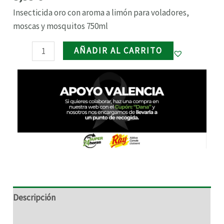
Insecticida oro con aroma a limón para voladores,
RNAR
moscas y mosquitos 750ml
RNAR
AÑADIR AL CARRITO
RNAR
RNAR
Descripción
Información adicional