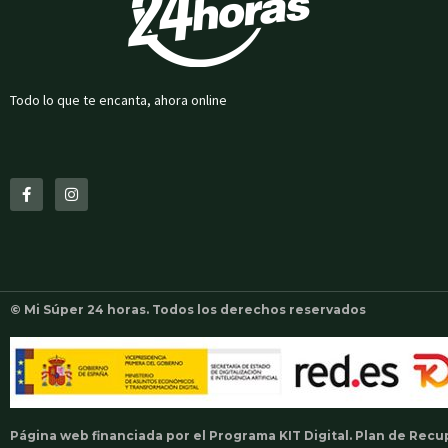
Todo lo que te encanta, ahora online
F
I
a
n
c
s
e
t
b
a
o
g
o
r
k
a
-
m
f
© Mi Súper 24 horas. Todos los derechos reservados
Página web financiada por el Programa KIT Digital. Plan de Rec