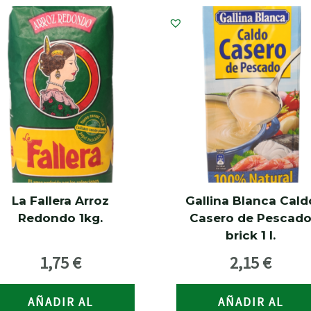
La Fallera Arroz
Gallina Blanca Cald
Redondo 1kg.
Casero de Pescad
brick 1 l.
1,75
€
2,15
€
AÑADIR AL
AÑADIR AL