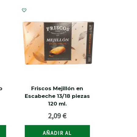
o
Friscos Mejillón en
o
Escabeche 13/18 piezas
120 ml.
2,09
€
AÑADIR AL