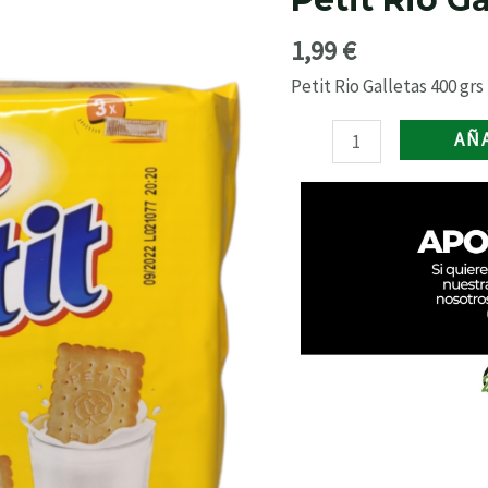
400
grs.
1,99
€
cantidad
Petit Rio Galletas 400 grs
AÑ