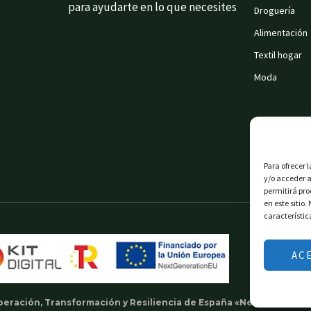
para ayudarte en lo que necesites
Droguería
Alimentación
Textil hogar
Moda
Para ofrecer 
y/o acceder a
permitirá pr
en este sitio
característic
AC
uperación, Transformación y Resiliencia de España «Next Generati