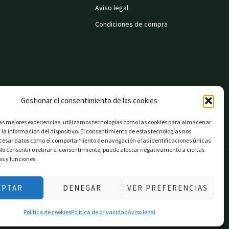
Aviso legal
Condiciones de compra
Gestionar el consentimiento de las cookies
las mejores experiencias, utilizamos tecnologías como las cookies para almacenar
 la información del dispositivo. El consentimiento de estas tecnologías nos
ocesar datos como el comportamiento de navegación o las identificaciones únicas
. No consentir o retirar el consentimiento, puede afectar negativamente a ciertas
as y funciones.
EPTAR
DENEGAR
VER PREFERENCIAS
Política de cookies
Política de privacidad
Aviso legal
on EU».