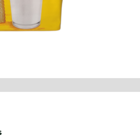
raciones (0)
s