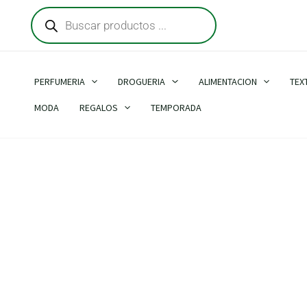
Búsqueda
Ir
de
al
productos
contenido
PERFUMERIA
DROGUERIA
ALIMENTACION
TEX
MODA
REGALOS
TEMPORADA