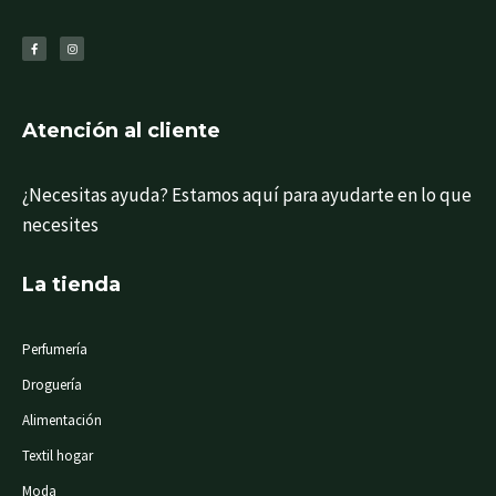
F
I
a
n
c
s
e
t
b
a
o
g
o
r
k
a
-
m
f
Atención al cliente
¿Necesitas ayuda? Estamos aquí para ayudarte en lo que
necesites
La tienda
Perfumería
Droguería
Alimentación
Textil hogar
Moda