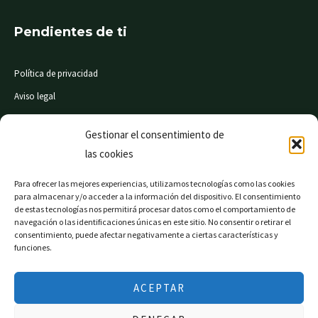
Pendientes de ti
Política de privacidad
Aviso legal
Condiciones de compra
Gestionar el consentimiento de
las cookies
© Mi Súper 24 horas. Todos los derechos reservados
Para ofrecer las mejores experiencias, utilizamos tecnologías como las cookies
para almacenar y/o acceder a la información del dispositivo. El consentimiento
de estas tecnologías nos permitirá procesar datos como el comportamiento de
navegación o las identificaciones únicas en este sitio. No consentir o retirar el
consentimiento, puede afectar negativamente a ciertas características y
Página web financiada por el Programa KIT Digital. Plan
funciones.
de Recuperación, Transformación y Resiliencia de
España «Next Generation EU».
ACEPTAR