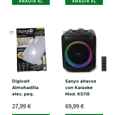
AÑADIR AL
AÑADIR AL
CARRITO
CARRITO
Digivolt
Sanyo altavoz
Almohadilla
con Karaoke
elec. peq.
Mod. KS118
30x40cm Mod.
27,99
€
69,99
€
EB-300