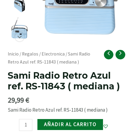
RNAR
Sami
Inicio
/
Regalos
/
Electronica
/ Sami Radio
Radio
Retro Azul ref. RS-11843 ( mediana )
Retro
Sami Radio Retro Azul
Azul
ref. RS-11843 ( mediana )
ref.
RS-
29,99
€
11843
(
Sami Radio Retro Azul ref. RS-11843 ( mediana )
mediana
RNAR
AÑADIR AL CARRITO
)