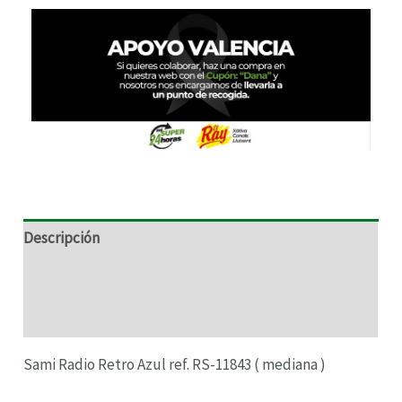
cantidad
RNAR
RNAR
RNAR
Descripción
RNAR
Información adicional
Valoraciones (0)
Sami Radio Retro Azul ref. RS-11843 ( mediana )