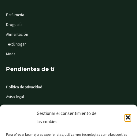
Perfumería
Droguería
Alimentación
Textil hogar
Moda
Pendientes de ti
Política de privacidad
Aviso legal
Condiciones de compra
Gestionar el consentimiento de
las cookies
© Mi Súper 24 horas. Todos los derechos reservados
Para ofrecer las mejores experiencias, utilizamos tecnologías como las cookies