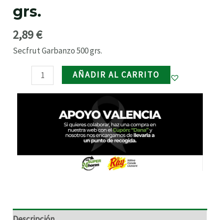
grs.
cantidad
RNAR
2,89
€
RNAR
Secfrut Garbanzo 500 grs.
AÑADIR AL CARRITO
RNAR
RNAR
Descripción