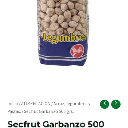
RNAR
Secfrut
Inicio
/
ALIMENTACION
/
Arroz, legumbres y
Garbanzo
Pastas.
/ Secfrut Garbanzo 500 grs.
500
RNAR
Secfrut Garbanzo 500
grs.