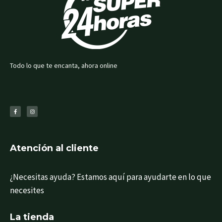
Todo lo que te encanta, ahora online
F
I
a
n
c
s
e
t
b
a
o
g
o
r
k
a
-
m
f
Atención al cliente
¿Necesitas ayuda? Estamos aquí para ayudarte en lo que
necesites
La tienda