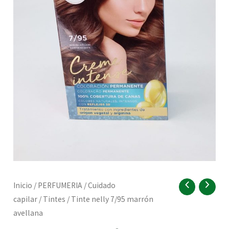
RNAR
Tinte
Inicio
/
PERFUMERIA
/
Cuidado
nelly
capilar
/
Tintes
/ Tinte nelly 7/95 marrón
7/95
RNAR
avellana
marrón