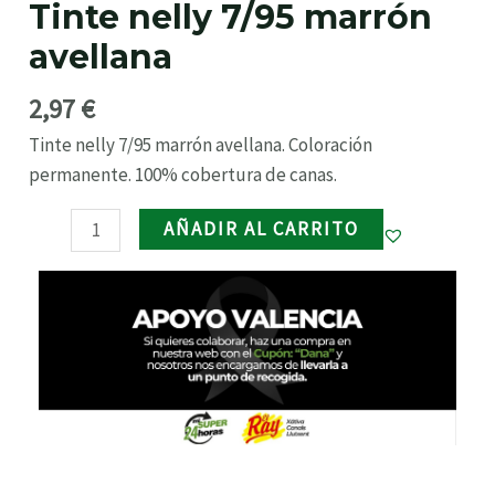
Tinte nelly 7/95 marrón
avellana
RNAR
avellana
cantidad
2,97
€
RNAR
Tinte nelly 7/95 marrón avellana. Coloración
RNAR
permanente. 100% cobertura de canas.
AÑADIR AL CARRITO
RNAR