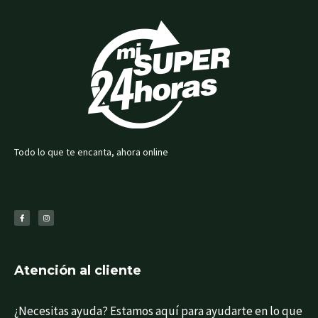
Todo lo que te encanta, ahora online
F
I
a
n
c
s
e
t
b
a
o
g
o
r
k
a
-
m
f
Atención al cliente
¿Necesitas ayuda? Estamos aquí para ayudarte en lo que