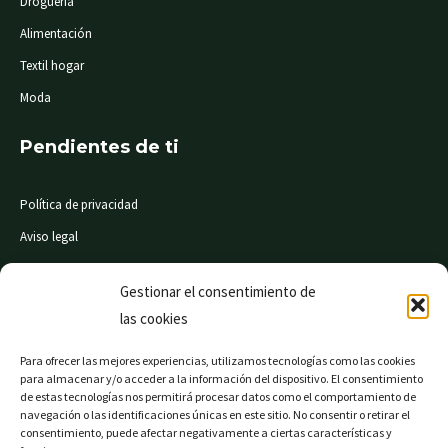
Droguería
Alimentación
Textil hogar
Moda
Pendientes de ti
Política de privacidad
Aviso legal
Condiciones de compra
Gestionar el consentimiento de
las cookies
© Mi Súper 24 horas. Todos los derechos reservados
Para ofrecer las mejores experiencias, utilizamos tecnologías como las cookies
para almacenar y/o acceder a la información del dispositivo. El consentimiento
de estas tecnologías nos permitirá procesar datos como el comportamiento de
navegación o las identificaciones únicas en este sitio. No consentir o retirar el
consentimiento, puede afectar negativamente a ciertas características y
Página web financiada por el Programa KIT Digital. Plan