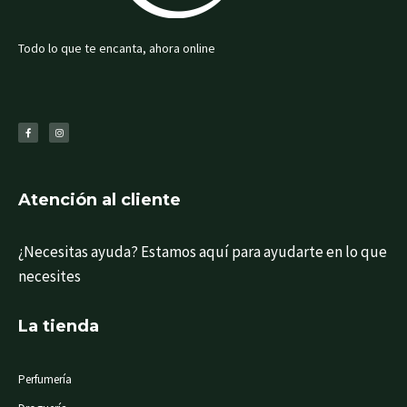
Todo lo que te encanta, ahora online
F
I
a
n
c
s
e
t
b
a
o
g
o
r
k
a
-
m
f
Atención al cliente
¿Necesitas ayuda? Estamos aquí para ayudarte en lo que
necesites
La tienda
Perfumería