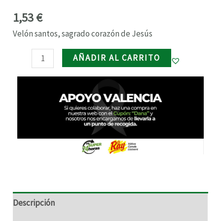
1,53
€
RNAR
Velón santos, sagrado corazón de Jesús
RNAR
AÑADIR AL CARRITO
RNAR
RNAR
Descripción