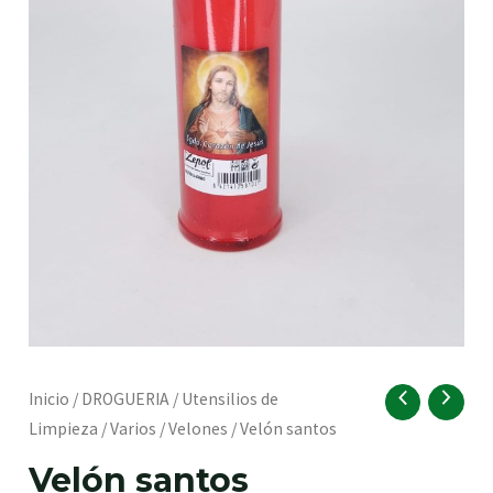
RNAR
Velón
Inicio
/
DROGUERIA
/
Utensilios de
santos
Limpieza
/
Varios
/
Velones
/ Velón santos
cantidad
RNAR
Velón santos