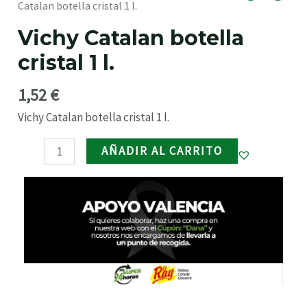
Catalan
Catalan botella cristal 1 l.
RNAR
botella
Vichy Catalan botella
cristal
cristal 1 l.
1
RNAR
l.
1,52
€
cantidad
RNAR
Vichy Catalan botella cristal 1 l.
AÑADIR AL CARRITO
RNAR