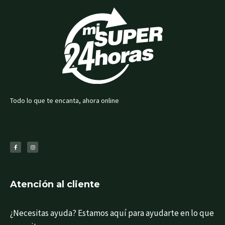
Todo lo que te encanta, ahora online
F
I
a
n
c
s
e
t
b
a
o
g
o
r
k
a
-
m
f
Atención al cliente
¿Necesitas ayuda? Estamos aquí para ayudarte en lo que