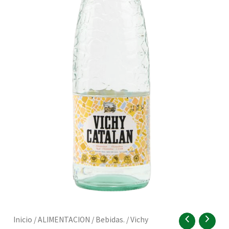
RNAR
RNAR
Vichy
Inicio
/
ALIMENTACION
/
Bebidas.
/ Vichy