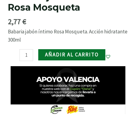
Rosa Mosqueta
Mosqueta
RNAR
cantidad
2,77
€
RNAR
Babaria jabón íntimo Rosa Mosqueta. Acción hidratante
300ml
RNAR
AÑADIR AL CARRITO
RNAR