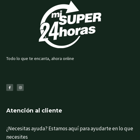
Todo lo que te encanta, ahora online
F
I
a
n
c
s
e
t
b
a
o
g
o
r
k
a
-
m
f
Atención al cliente
¿Necesitas ayuda? Estamos aquí para ayudarte en lo que
necesites