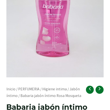
RNAR
Babaria
Inicio
/
PERFUMERIA
/
Higiene intima
/
Jabón
jabón
íntimo
/ Babaria jabón íntimo Rosa Mosqueta
íntimo
RNAR
Babaria jabón íntimo
Rosa