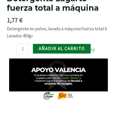
a
fuerza total a máquina
máquina
RNAR
cantidad
1,77
€
RNAR
Detergente en polvo, lavado a máquina fuerza total 6
Lavados 450gr
RNAR
AÑADIR AL CARRITO
RNAR