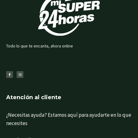
Todo lo que te encanta, ahora online
F
I
a
n
c
s
e
t
b
a
o
g
o
r
k
a
-
m
f
Atención al cliente
¿Necesitas ayuda? Estamos aquí para ayudarte en lo que
necesites