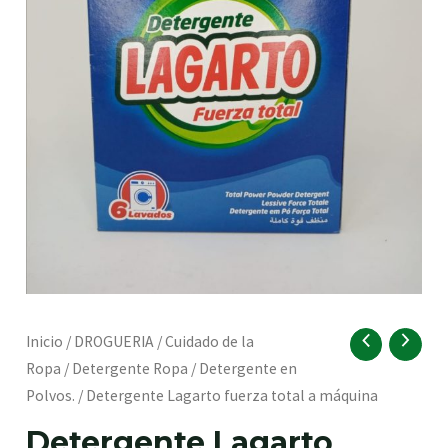
RNAR
Detergente
Inicio
/
DROGUERIA
/
Cuidado de la
Lagarto
Ropa
/
Detergente Ropa
/
Detergente en
fuerza
Polvos.
/ Detergente Lagarto fuerza total a máquina
RNAR
total
Detergente Lagarto