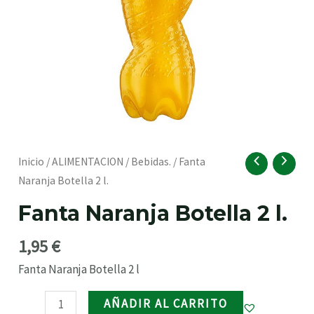
RNAR
Fanta
Inicio
/
ALIMENTACION
/
Bebidas.
/ Fanta
Naranja
Naranja Botella 2 l.
Botella
Fanta Naranja Botella 2 l.
2
l.
1,95
€
cantidad
Fanta Naranja Botella 2 l
RNAR
AÑADIR AL CARRITO