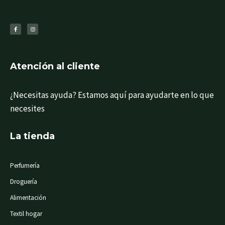
F
I
a
n
c
s
e
t
b
a
o
g
o
r
k
a
-
m
f
Atención al cliente
¿Necesitas ayuda? Estamos aquí para ayudarte en lo que
necesites
La tienda
Perfumería
Droguería
Alimentación
Textil hogar