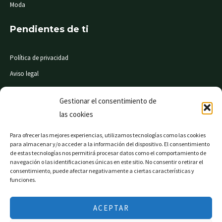
Moda
Pendientes de ti
Política de privacidad
Aviso legal
Condiciones de compra
Gestionar el consentimiento de
las cookies
© Mi Súper 24 horas. Todos los derechos reservados
Para ofrecer las mejores experiencias, utilizamos tecnologías como las cookies
para almacenar y/o acceder a la información del dispositivo. El consentimiento
de estas tecnologías nos permitirá procesar datos como el comportamiento de
navegación o las identificaciones únicas en este sitio. No consentir o retirar el
consentimiento, puede afectar negativamente a ciertas características y
Página web financiada por el Programa KIT Digital. Plan
funciones.
de Recuperación, Transformación y Resiliencia de
España «Next Generation EU».
ACEPTAR