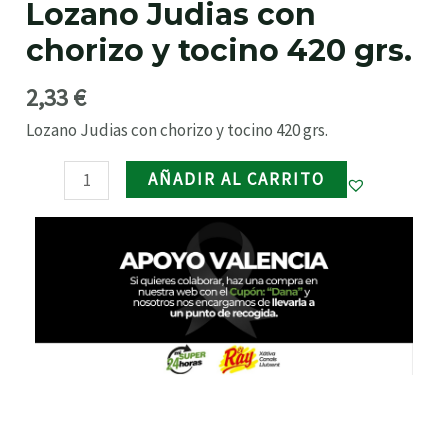
Lozano Judias con
y
RNAR
chorizo y tocino 420 grs.
tocino
420
2,33
€
RNAR
grs.
cantidad
Lozano Judias con chorizo y tocino 420 grs.
RNAR
AÑADIR AL CARRITO
RNAR