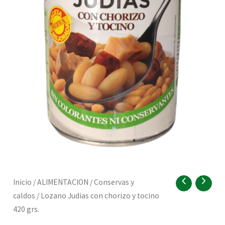
RNAR
Lozano
Inicio
/
ALIMENTACION
/
Conservas y
Judias
caldos
/ Lozano Judias con chorizo y tocino
con
RNAR
420 grs.
chorizo