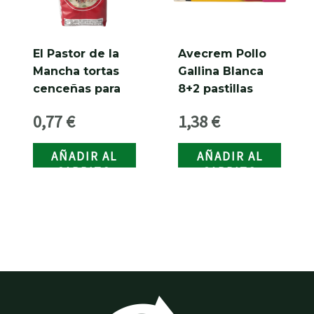
El Pastor de la
Avecrem Pollo
Mancha tortas
Gallina Blanca
cenceñas para
8+2 pastillas
gazpacho
0,77
€
1,38
€
Manchego 180
grs.
AÑADIR AL
AÑADIR AL
CARRITO
CARRITO