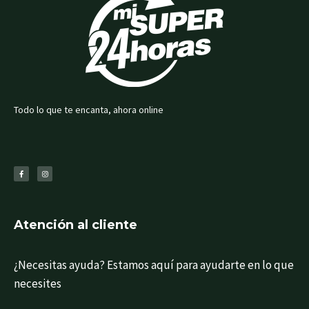
Todo lo que te encanta, ahora online
F
I
a
n
c
s
e
t
b
a
o
g
o
r
k
a
-
m
f
Atención al cliente
¿Necesitas ayuda? Estamos aquí para ayudarte en lo que
necesites