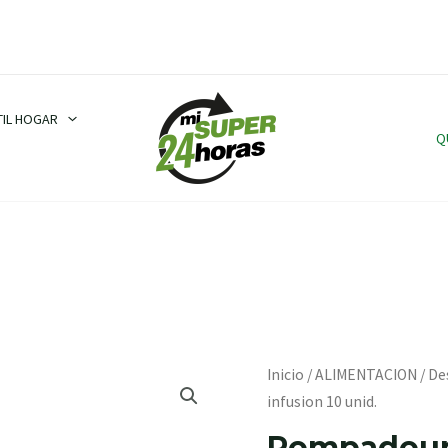
TIL HOGAR
Q
Pompadour
Inicio
/
ALIMENTACION
/
De
Manzanilla
infusion 10 unid.
infusion
Pompadour