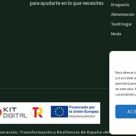
para ayudarte en lo que necesites
Droguería
Alimentación
Textil hogar
Moda
Para ofrecer 
y/o acceder a
permitirá pr
en este sitio
característic
AC
uperación, Transformación y Resiliencia de España «Next Generati