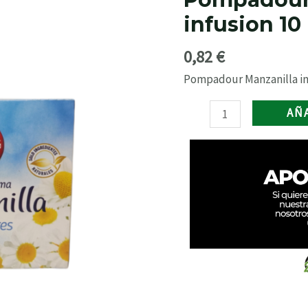
10
infusion 10
unid.
cantidad
0,82
€
Pompadour Manzanilla inf
AÑ