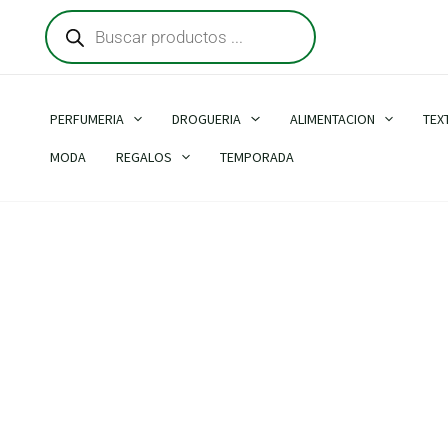
Búsqueda
Ir
de
al
productos
contenido
PERFUMERIA
DROGUERIA
ALIMENTACION
TEX
MODA
REGALOS
TEMPORADA