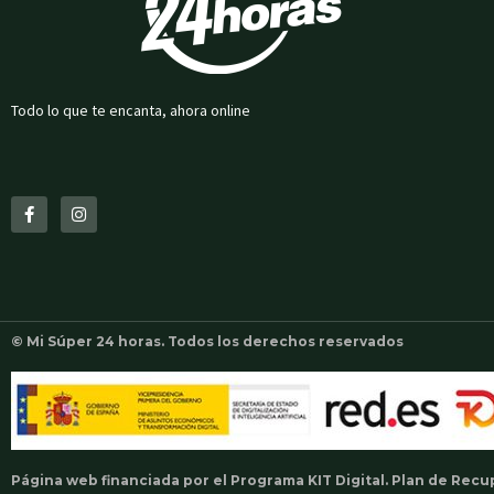
Todo lo que te encanta, ahora online
F
I
a
n
c
s
e
t
b
a
o
g
o
r
k
a
-
m
f
© Mi Súper 24 horas. Todos los derechos reservados
Página web financiada por el Programa KIT Digital. Plan de Rec