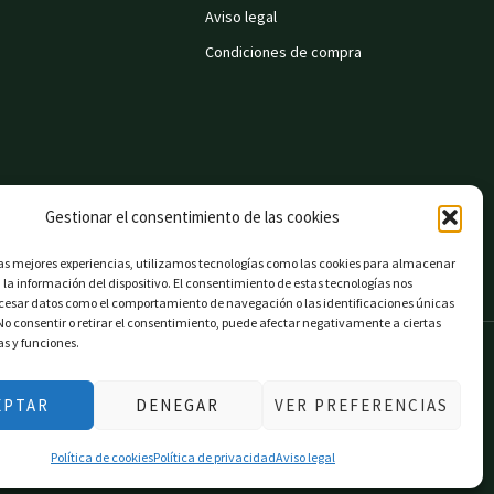
Aviso legal
Condiciones de compra
Gestionar el consentimiento de las cookies
las mejores experiencias, utilizamos tecnologías como las cookies para almacenar
 la información del dispositivo. El consentimiento de estas tecnologías nos
ocesar datos como el comportamiento de navegación o las identificaciones únicas
. No consentir o retirar el consentimiento, puede afectar negativamente a ciertas
as y funciones.
EPTAR
DENEGAR
VER PREFERENCIAS
Política de cookies
Política de privacidad
Aviso legal
on EU».