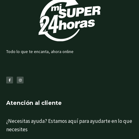
Todo lo que te encanta, ahora online
F
I
a
n
c
s
e
t
b
a
o
g
o
r
k
a
-
m
f
Atención al cliente
¿Necesitas ayuda? Estamos aquí para ayudarte en lo que
necesites