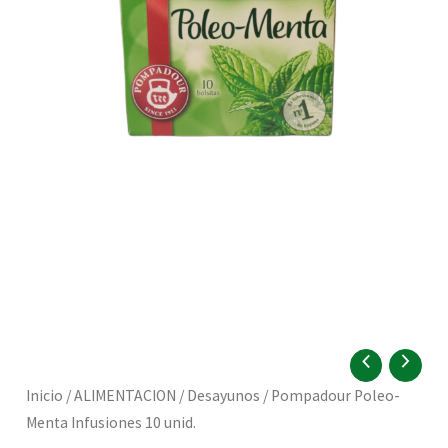
RNAR
Pompadour
Poleo-
Inicio
/
ALIMENTACION
/
Desayunos
/ Pompadour Poleo-
Menta
RNAR
Menta Infusiones 10 unid.
Infusiones