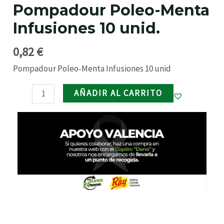
Pompadour Poleo-Menta
10
RNAR
unid.
Infusiones 10 unid.
cantidad
RNAR
0,82
€
Pompadour Poleo-Menta Infusiones 10 unid
RNAR
AÑADIR AL CARRITO
RNAR