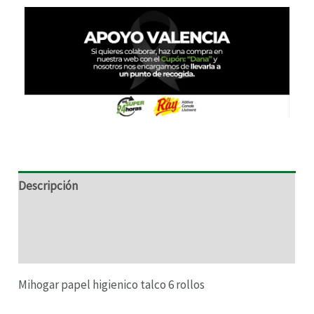
RNAR
RNAR
RNAR
Descripción
RNAR
Información adicional
Valoraciones (0)
Mihogar papel higienico talco 6 rollos