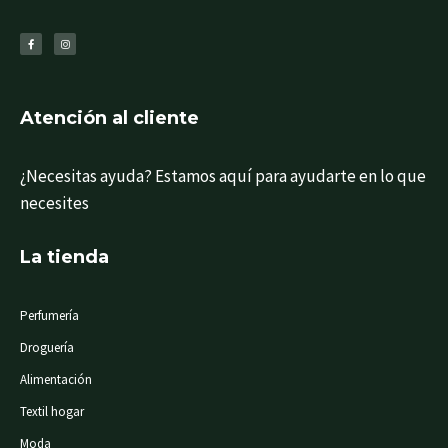
F
I
a
n
c
s
e
t
b
a
o
g
o
r
k
a
-
m
f
Atención al cliente
¿Necesitas ayuda? Estamos aquí para ayudarte en lo que
necesites
La tienda
Perfumería
Droguería
Alimentación
Textil hogar
Moda