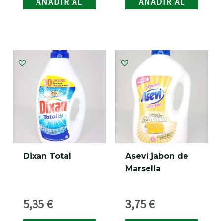
AÑADIR AL
AÑADIR AL
CARRITO
CARRITO
Dixan Total
Asevi jabon de
Marsella
5,35
€
3,75
€