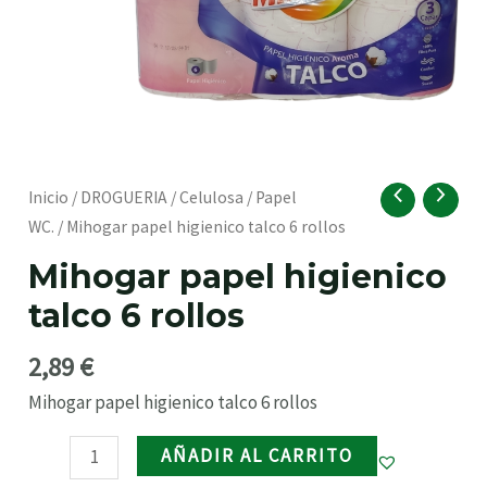
RNAR
Mihogar
Inicio
/
DROGUERIA
/
Celulosa
/
Papel
papel
WC.
/ Mihogar papel higienico talco 6 rollos
higienico
Mihogar papel higienico
talco
talco 6 rollos
6
rollos
2,89
€
cantidad
Mihogar papel higienico talco 6 rollos
RNAR
AÑADIR AL CARRITO