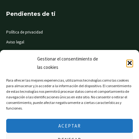
Pendientes de ti
Política de privacidad
Aviso legal
Condiciones de compra
Gestionar el consentimiento de
las cookies
© Mi Súper 24 horas. Todos los derechos reservados
Para ofrecer las mejores experiencias, utilizamos tecnologías como las cookies
para almacenar y/o acceder a la información del dispositivo. El consentimiento
de estas tecnologías nos permitirá procesar datos como el comportamiento de
navegación o las identificaciones únicas en este sitio. No consentir o retirar el
consentimiento, puede afectar negativamente a ciertas características y
Página web financiada por el Programa KIT Digital. Plan
funciones.
de Recuperación, Transformación y Resiliencia de
España «Next Generation EU».
ACEPTAR