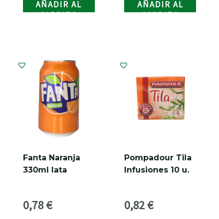
AÑADIR AL
AÑADIR AL
CARRITO
CARRITO
Fanta Naranja
Pompadour Tila
330ml lata
Infusiones 10 u.
0,78
€
0,82
€