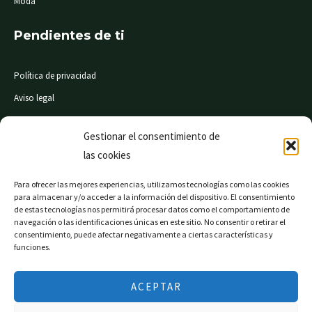
Moda
Pendientes de ti
Política de privacidad
Aviso legal
Condiciones de compra
Gestionar el consentimiento de
las cookies
© Mi Súper 24 horas. Todos los derechos reservados
Para ofrecer las mejores experiencias, utilizamos tecnologías como las cookies
para almacenar y/o acceder a la información del dispositivo. El consentimiento
de estas tecnologías nos permitirá procesar datos como el comportamiento de
navegación o las identificaciones únicas en este sitio. No consentir o retirar el
consentimiento, puede afectar negativamente a ciertas características y
Página web financiada por el Programa KIT Digital. Plan
funciones.
de Recuperación, Transformación y Resiliencia de
España «Next Generation EU».
ACEPTAR