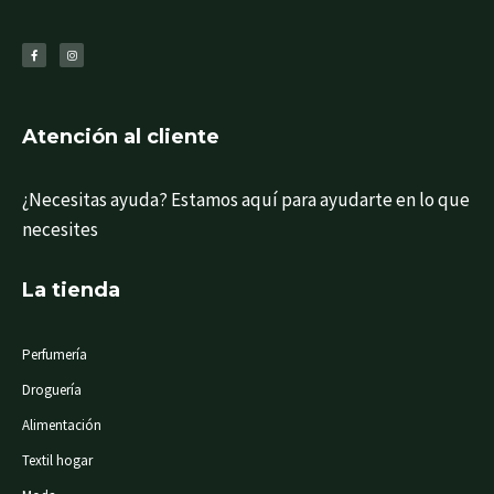
F
I
a
n
c
s
e
t
b
a
o
g
o
r
k
a
-
m
f
Atención al cliente
¿Necesitas ayuda? Estamos aquí para ayudarte en lo que
necesites
La tienda
Perfumería
Droguería
Alimentación
Textil hogar