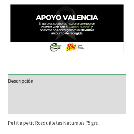
RNAR
RNAR
RNAR
Descripción
RNAR
Información adicional
Valoraciones (0)
Petit a petit Rosquilletas Naturales 75 grs.