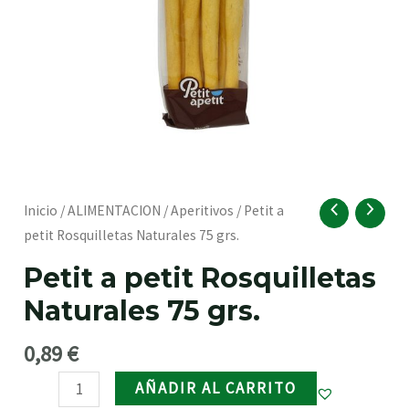
RNAR
Petit
Inicio
/
ALIMENTACION
/
Aperitivos
/ Petit a
a
petit Rosquilletas Naturales 75 grs.
petit
Petit a petit Rosquilletas
Rosquilletas
Naturales 75 grs.
Naturales
75
0,89
€
grs.
RNAR
cantidad
AÑADIR AL CARRITO