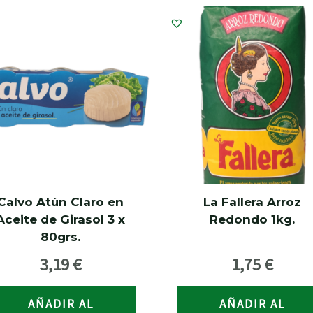
Calvo Atún Claro en
La Fallera Arroz
Aceite de Girasol 3 x
Redondo 1kg.
80grs.
3,19
€
1,75
€
AÑADIR AL
AÑADIR AL