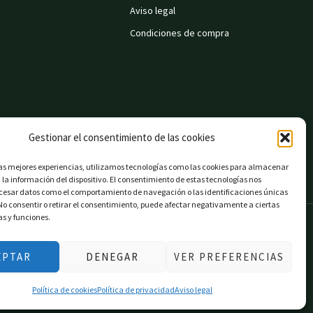
Aviso legal
Condiciones de compra
Gestionar el consentimiento de las cookies
las mejores experiencias, utilizamos tecnologías como las cookies para almacenar
 la información del dispositivo. El consentimiento de estas tecnologías nos
ocesar datos como el comportamiento de navegación o las identificaciones únicas
. No consentir o retirar el consentimiento, puede afectar negativamente a ciertas
as y funciones.
EPTAR
DENEGAR
VER PREFERENCIAS
Política de cookies
Política de privacidad
Aviso legal
on EU».