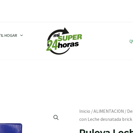
TIL HOGAR
Q
Puleva
Inicio
/
ALIMENTACION
/
De
Leche
con Leche desnatada brick 1
Omega
Puleva Lec