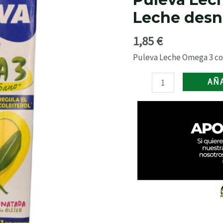
3
Leche desna
con
Leche
1,85
€
desnatada
brick
Puleva Leche Omega 3 con
1
AÑ
l.
cantidad