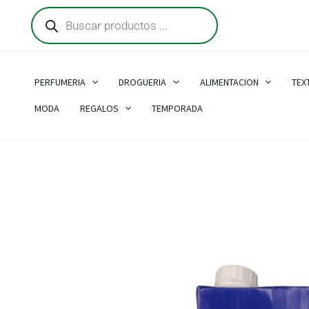
Búsqueda
Ir
de
al
productos
contenido
PERFUMERIA
DROGUERIA
ALIMENTACION
TEX
MODA
REGALOS
TEMPORADA