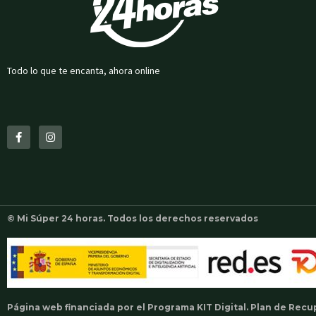
Todo lo que te encanta, ahora online
F
I
a
n
c
s
e
t
b
a
o
g
o
r
k
a
-
m
f
© Mi Súper 24 horas. Todos los derechos reservados
Página web financiada por el Programa KIT Digital. Plan de Rec