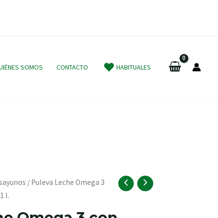
UIÉNES SOMOS
CONTACTO
HABITUALES
sayunos
/ Puleva Leche Omega 3
 l.
he Omega 3 con