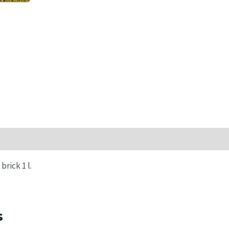
raciones (0)
rick 1 l.
s