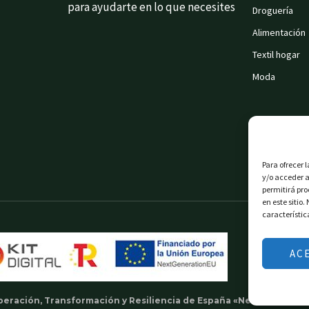
para ayudarte en lo que necesites
Droguería
Alimentación
Textil hogar
Moda
Para ofrecer 
y/o acceder a
permitirá pr
en este sitio
característic
AC
uperación, Transformación y Resiliencia de España «Next Generati