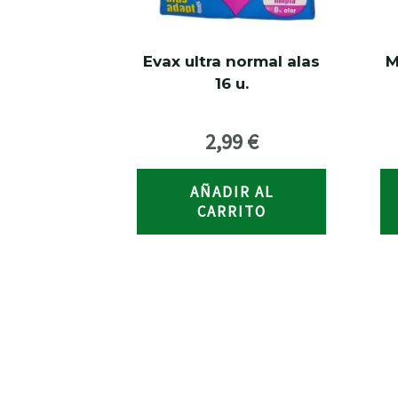
Evax ultra normal alas
M
16 u.
2,99
€
AÑADIR AL
CARRITO