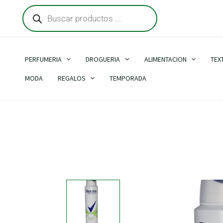
Búsqueda
Ir
de
al
productos
contenido
PERFUMERIA
DROGUERIA
ALIMENTACION
TEX
MODA
REGALOS
TEMPORADA