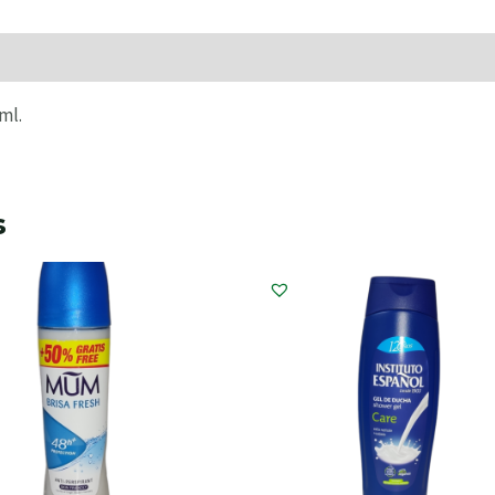
raciones (0)
ml.
s