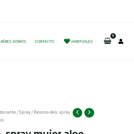
UIÉNES SOMOS
CONTACTO
HABITUALES
dorante
/
Spray
/ Rexona deo. spray
ml.
. spray mujer aloe