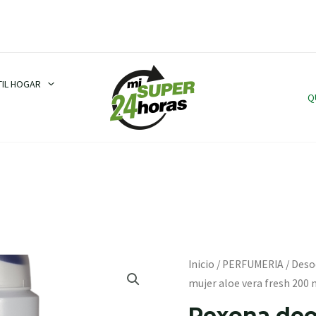
TIL HOGAR
Q
Rexona
Inicio
/
PERFUMERIA
/
Deso
deo.
mujer aloe vera fresh 200 
spray
Rexona deo