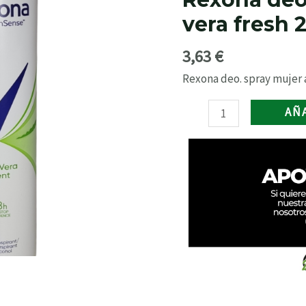
mujer
vera fresh 
aloe
vera
3,63
€
fresh
200
Rexona deo. spray mujer a
ml.
AÑ
cantidad