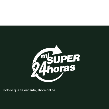
Todo lo que te encanta, ahora online
F
I