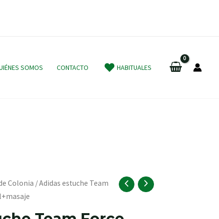
UIÉNES SOMOS
CONTACTO
HABITUALES
de Colonia
/ Adidas estuche Team
l+masaje
uche Team Force