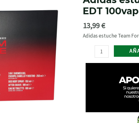
Force
EDT 100vap
EDT
100vap+des+gel+masaje
13,99
€
cantidad
Adidas estuche Team Fo
AÑ