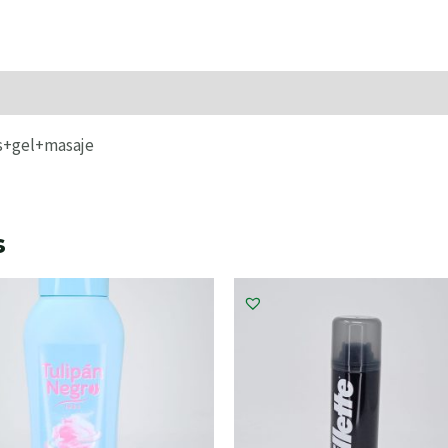
raciones (0)
s+gel+masaje
s