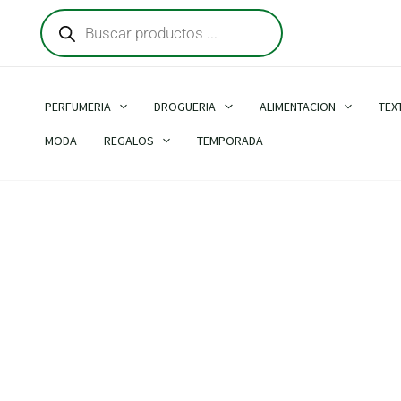
Búsqueda
Ir
de
al
productos
contenido
PERFUMERIA
DROGUERIA
ALIMENTACION
TEX
MODA
REGALOS
TEMPORADA