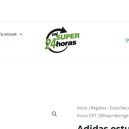
TIL HOGAR
Q
Adidas
Inicio
/
Regalos
/
Estuches 
estuche
Force EDT 100vap+des+ge
Team
Adidas est