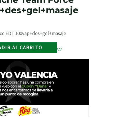
+des+gel+masaje
rce EDT 100vap+des+gel+masaje
ADIR AL CARRITO