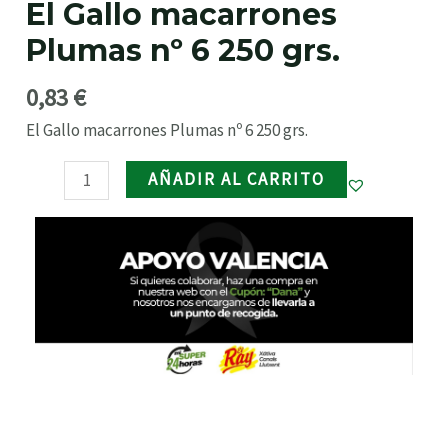
El Gallo macarrones
nº
RNAR
Plumas nº 6 250 grs.
6
250
0,83
€
RNAR
grs.
cantidad
El Gallo macarrones Plumas nº 6 250 grs.
RNAR
AÑADIR AL CARRITO
RNAR