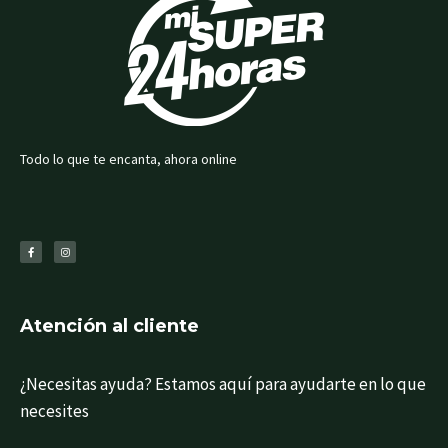
Todo lo que te encanta, ahora online
F
I
a
n
c
s
e
t
b
a
o
g
o
r
k
a
-
m
f
Atención al cliente
¿Necesitas ayuda? Estamos aquí para ayudarte en lo que
necesites