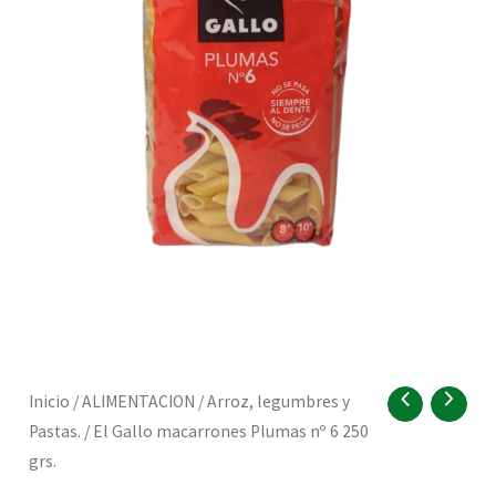
RNAR
El
Inicio
/
ALIMENTACION
/
Arroz, legumbres y
Gallo
Pastas.
/ El Gallo macarrones Plumas nº 6 250
macarrones
RNAR
grs.
Plumas