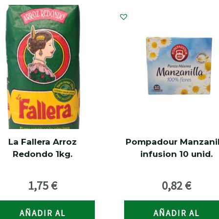
La Fallera Arroz
Pompadour Manzanil
Redondo 1kg.
infusion 10 unid.
1,75
€
0,82
€
AÑADIR AL
AÑADIR AL