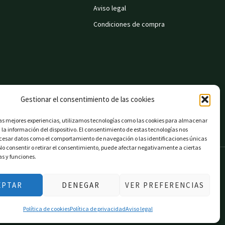
Aviso legal
Condiciones de compra
Gestionar el consentimiento de las cookies
las mejores experiencias, utilizamos tecnologías como las cookies para almacenar
 la información del dispositivo. El consentimiento de estas tecnologías nos
ocesar datos como el comportamiento de navegación o las identificaciones únicas
. No consentir o retirar el consentimiento, puede afectar negativamente a ciertas
as y funciones.
EPTAR
DENEGAR
VER PREFERENCIAS
Política de cookies
Política de privacidad
Aviso legal
on EU».