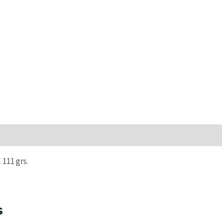
raciones (0)
 111 grs.
s