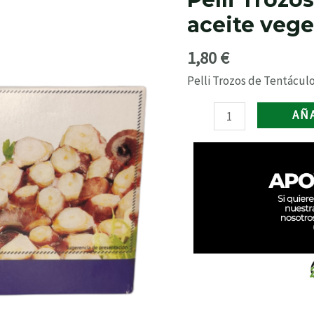
Tentáculos
aceite veget
en
aceite
1,80
€
vegetal
111
Pelli Trozos de Tentáculo
grs.
AÑ
cantidad