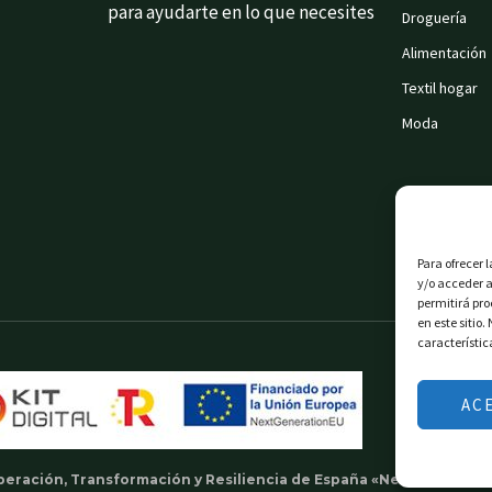
para ayudarte en lo que necesites
Droguería
Alimentación
Textil hogar
Moda
Para ofrecer 
y/o acceder a
permitirá pr
en este sitio
característic
AC
uperación, Transformación y Resiliencia de España «Next Generati