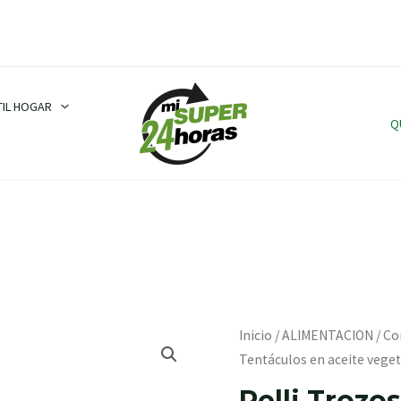
TIL HOGAR
Q
Pelli
Inicio
/
ALIMENTACION
/
Co
Trozos
Tentáculos en aceite veget
de
Pelli Trozo