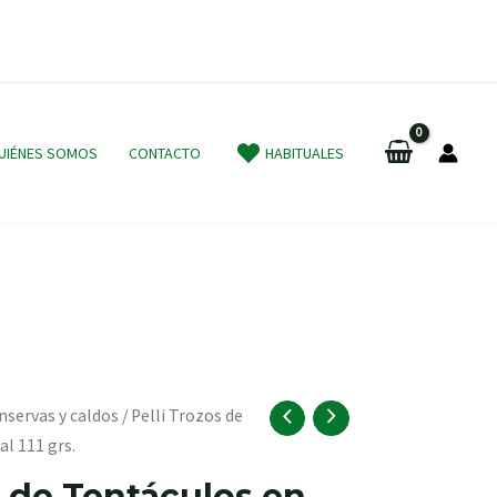
UIÉNES SOMOS
CONTACTO
HABITUALES
nservas y caldos
/ Pelli Trozos de
al 111 grs.
s de Tentáculos en