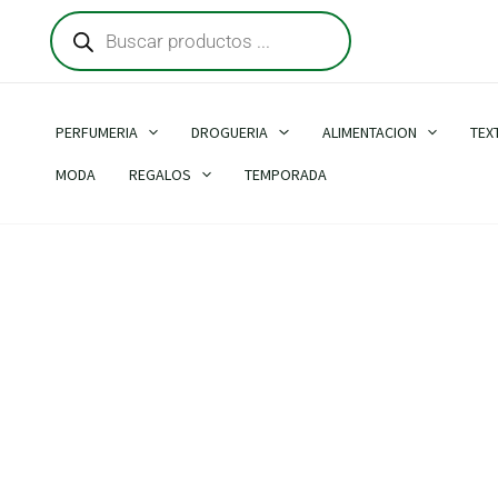
Búsqueda
Ir
de
al
productos
contenido
PERFUMERIA
DROGUERIA
ALIMENTACION
TEX
MODA
REGALOS
TEMPORADA