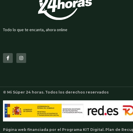
Todo lo que te encanta, ahora online
F
I
a
n
c
s
e
t
b
a
o
g
o
r
k
a
-
m
f
© Mi Súper 24 horas. Todos los derechos reservados
Página web financiada por el Programa KIT Digital. Plan de Rec